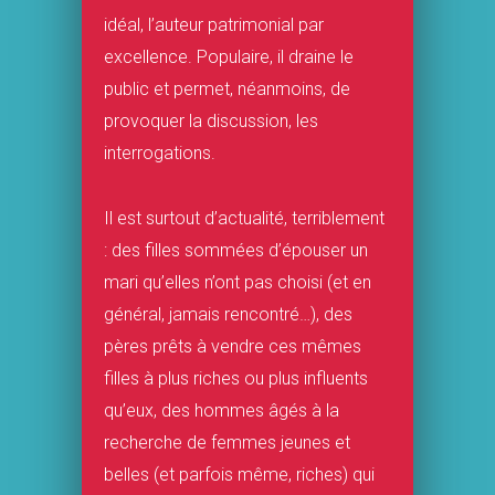
idéal, l’auteur patrimonial par
excellence. Populaire, il draine le
public et permet, néanmoins, de
provoquer la discussion, les
interrogations.
Il est surtout d’actualité, terriblement
: des filles sommées d’épouser un
mari qu’elles n’ont pas choisi (et en
général, jamais rencontré…), des
pères prêts à vendre ces mêmes
filles à plus riches ou plus influents
qu’eux, des hommes âgés à la
recherche de femmes jeunes et
belles (et parfois même, riches) qui