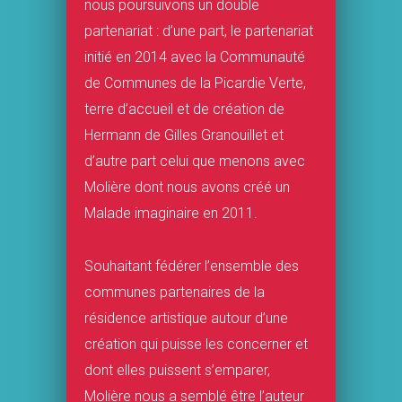
nous poursuivons un double
partenariat : d’une part, le partenariat
initié en 2014 avec la Communauté
de Communes de la Picardie Verte,
terre d’accueil et de création de
Hermann de Gilles Granouillet et
d’autre part celui que menons avec
Molière dont nous avons créé un
Malade imaginaire en 2011.
Souhaitant fédérer l’ensemble des
communes partenaires de la
résidence artistique autour d’une
création qui puisse les concerner et
dont elles puissent s’emparer,
Molière nous a semblé être l’auteur