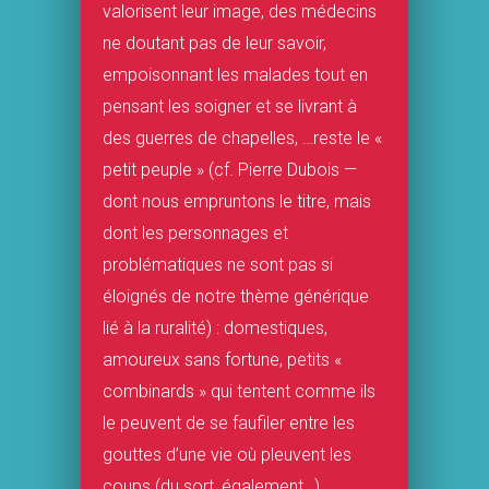
valorisent leur image, des médecins
ne doutant pas de leur savoir,
empoisonnant les malades tout en
pensant les soigner et se livrant à
des guerres de chapelles, …reste le «
petit peuple » (cf. Pierre Dubois —
dont nous empruntons le titre, mais
dont les personnages et
problématiques ne sont pas si
éloignés de notre thème générique
lié à la ruralité) : domestiques,
amoureux sans fortune, petits «
combinards » qui tentent comme ils
le peuvent de se faufiler entre les
gouttes d’une vie où pleuvent les
coups (du sort, également…)